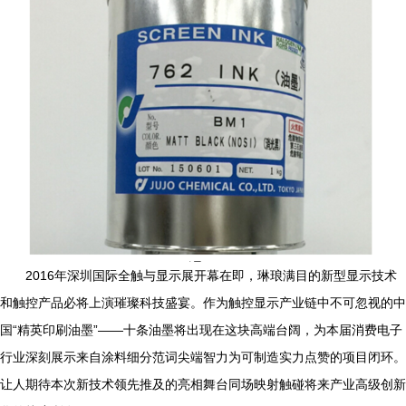
2016年深圳国际全触与显示展开幕在即，琳琅满目的新型显示技术
和触控产品必将上演璀璨科技盛宴。作为触控显示产业链中不可忽视的中
国“精英印刷油墨”——十条油墨将出现在这块高端台阔，为本届消费电子
行业深刻展示来自涂料细分范词尖端智力为可制造实力点赞的项目闭环。
让人期待本次新技术领先推及的亮相舞台同场映射触碰将来产业高级创新