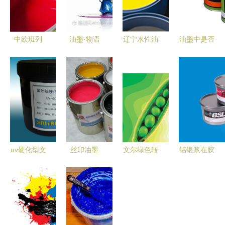
中欧班列
油墨·物语
辽宁水性油
油墨中是否
西班牙和瑞
彩色印刷中
墨行业发展
含有卤素及
士油墨进口
的流动诗学
透视
其环保性解
到上海的时
析
效与运输建
议
uv硬化型文
丝印油墨
文尔绿色转
铝银浆在胶
字油墨_绝
技术解析与
型 油墨印
印油墨印刷
缘油墨_触
应用全攻略
刷绝不能以
中的关键应
摸屏原材料
牺牲环境为
用与要点解
_触摸屏供
代价
析